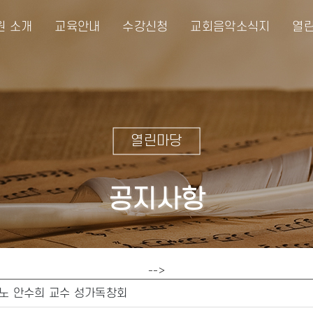
원 소개
교육안내
수강신청
교회음악소식지
열린
열린마당
공지사항
-->
라노 안수희 교수 성가독창회