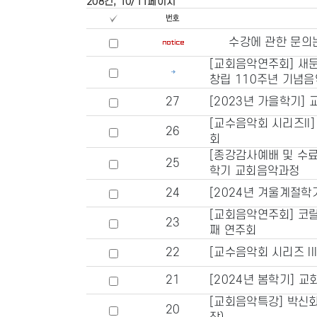
208건, 10/11페이지
수강에 관한 문의
[교회음악연주회] 
창립 110주년 기념
27
[2023년 가을학기]
[교수음악회 시리즈II
26
회
[종강감사예배 및 수료
25
학기 교회음악과정
24
[2024년 겨울계절학
[교회음악연주회] 코랄
23
째 연주회
22
[교수음악회 시리즈 III
21
[2024년 봄학기] 
[교회음악특강] 박신
20