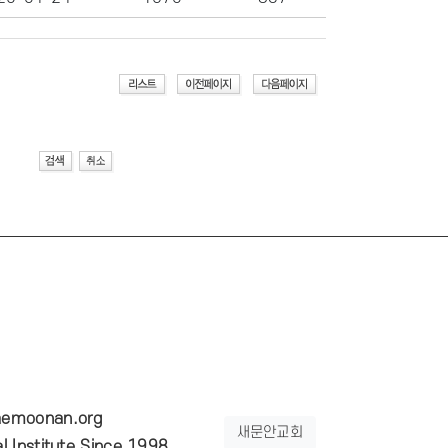
emoonan.org
새문안교회
 Institute Since 1998