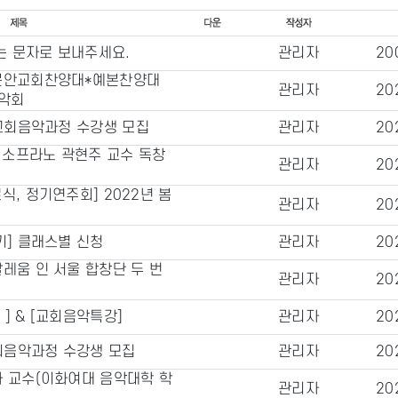
는 문자로 보내주세요.
관리자
20
새문안교회찬양대*예본찬양대
관리자
20
음악회
 교회음악과정 수강생 모집
관리자
20
] 소프라노 곽현주 교수 독창
관리자
20
식, 정기연주회] 2022년 봄
관리자
20
기] 클래스별 신청
관리자
20
레움 인 서울 합창단 두 번
관리자
20
 ] & [교회음악특강]
관리자
20
교회음악과정 수강생 모집
관리자
20
화 교수(이화여대 음악대학 학
관리자
20