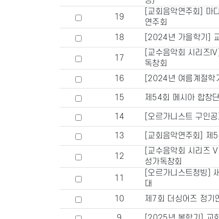
장)
[교회음악연주회] 마
19
연주회
18
[2024년 가을학기]
[교수음악회 시리즈IV
17
독창회
16
[2024년 여름계절학
15
제54회 메시아 합창단
14
[오르가니스트 구인공
13
[교회음악연주회] 제5
[교수음악회 시리즈 V
12
성가독창회
[오르가니스트청빙] 
11
대
10
제7회 더싱어즈 정기연
9
[2025년 봄학기] 