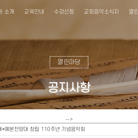
원 소개
교육안내
수강신청
교회음악소식지
열린
열린마당
공지사항
-->
*예본찬양대 창립 110주년 기념음악회