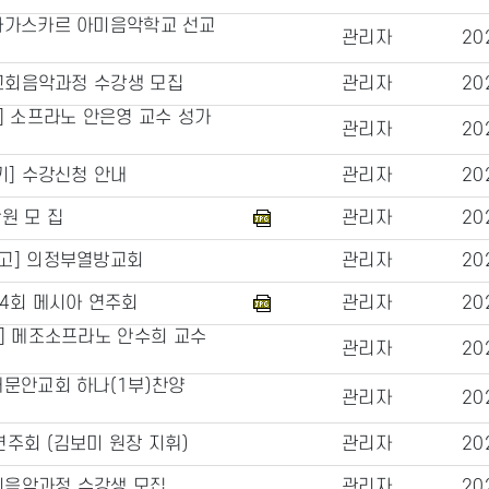
다가스카르 아미음악학교 선교
관리자
20
 교회음악과정 수강생 모집
관리자
20
] 소프라노 안은영 교수 성가
관리자
20
기] 수강신청 안내
관리자
20
원 모 집
관리자
20
고] 의정부열방교회
관리자
20
4회 메시아 연주회
관리자
20
] 메조소프라노 안수희 교수
관리자
20
새문안교회 하나(1부)찬양
관리자
20
주회 (김보미 원장 지휘)
관리자
20
교회음악과정 수강생 모집
관리자
20