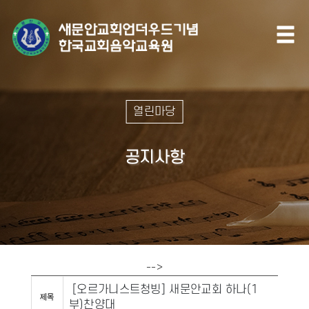
열린마당
공지사항
-->
[오르가니스트청빙] 새문안교회 하나(1
부)찬양대