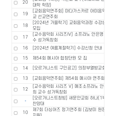
20
대학 학장)
[교회음악연주회] 마다가스카르 아미음악학
19
교 선교연주회
[2024년 가을학기] 교회음악과정 수강생
18
모집
[교수음악회 시리즈IV] 소프라노 안은영 교
17
수 성가독창회
16
[2024년 여름계절학기] 수강신청 안내
15
제54회 메시아 합창단원 모 집
[오르가니스트 구인공고] 의정부열방교회
14
13
[교회음악연주회] 제54회 메시아 연주회
[교수음악회 시리즈 V] 메조소프라노 안수
12
희 교수 성가독창회
[오르가니스트청빙] 새문안교회 하나(1부)
찬양대
제7회 더싱어즈 정기연주회 (김보미 원장
10
지휘)