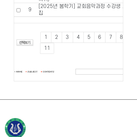
[2025년 봄학기] 교회음악과정 수강생 모
9
집
1
2
3
4
5
6
7
8
9
11