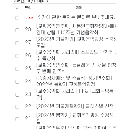
208건, 10/11페이지
수강에 관한 문의는 문자로 보내주세요.
[교회음악연주회] 새문안교회찬양대*예본찬
28
양대 창립 110주년 기념음악회
[2023년 가을학기] 교회음악과정 수강생
27
모집
[교수음악회 시리즈II] 소프라노 곽현주 교
26
수 독창회
[교회음악연주회] 코랄레움 인 서울 합창단
25
두 번째 연주회
[종강감사예배 및 수료식, 정기연주회]
24
2022년 봄학기 교회음악과정
[교수음악회 시리즈 III ] & [교회음악특
23
강]
22
[2024년 겨울계절학기] 클래스별 신청
[2024년 봄학기] 교회음악과정 수강생 모
21
집
[교회음악특강] 박신화 교수(이화여대 음악