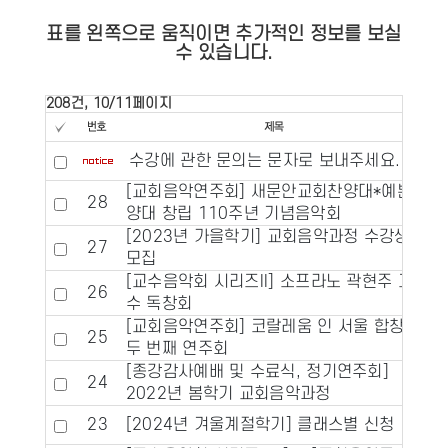
표를 왼쪽으로 움직이면 추가적인 정보를 보실
수 있습니다.
208건, 10/11페이지
수강에 관한 문의는 문자로 보내주세요.
[교회음악연주회] 새문안교회찬양대*예본찬
28
양대 창립 110주년 기념음악회
[2023년 가을학기] 교회음악과정 수강생
27
모집
[교수음악회 시리즈II] 소프라노 곽현주 교
26
수 독창회
[교회음악연주회] 코랄레움 인 서울 합창단
25
두 번째 연주회
[종강감사예배 및 수료식, 정기연주회]
24
2022년 봄학기 교회음악과정
23
[2024년 겨울계절학기] 클래스별 신청