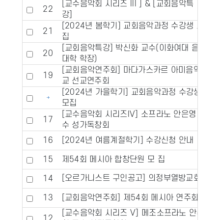
[교수음악회 시리즈 III ] & [교회음악특
22
강]
[2024년 봄학기] 교회음악과정 수강생 모
21
집
[교회음악특강] 박신화 교수(이화여대 음악
20
대학 학장)
[교회음악연주회] 마다가스카르 아미음악학
19
교 선교연주회
[2024년 가을학기] 교회음악과정 수강생
모집
[교수음악회 시리즈IV] 소프라노 안은영 교
17
수 성가독창회
16
[2024년 여름계절학기] 수강신청 안내
15
제54회 메시아 합창단원 모 집
[오르가니스트 구인공고] 의정부열방교회
14
13
[교회음악연주회] 제54회 메시아 연주회
[교수음악회 시리즈 V] 메조소프라노 안수
12