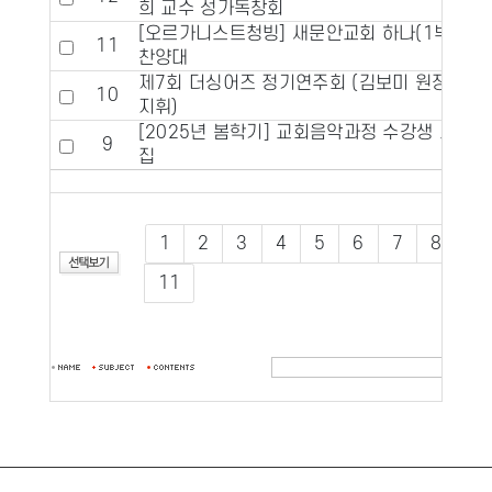
희 교수 성가독창회
[오르가니스트청빙] 새문안교회 하나(1부)
11
찬양대
제7회 더싱어즈 정기연주회 (김보미 원장
10
지휘)
[2025년 봄학기] 교회음악과정 수강생 모
9
집
1
2
3
4
5
6
7
8
9
11