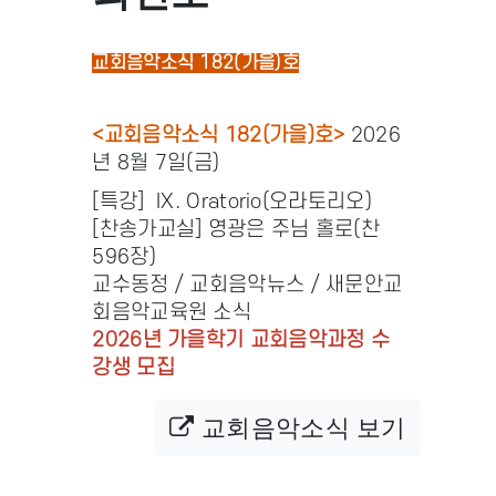
교회음악소식 182(가을)호
<교회음악소식 182(가을)호>
2026
년 8월 7일(금)
[특강] IX. Oratorio(오라토리오)
[찬송가교실] 영광은 주님 홀로(찬
596장)
교수동정 / 교회음악뉴스 / 새문안교
회음악교육원 소식
2026년 가을학기 교회음악과정 수
강생 모집
교회음악소식 보기