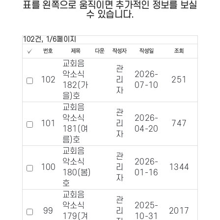
표를 왼쪽으로 움직이면 추가적인 정보를 보실
수 있습니다.
102건, 1/6페이지
교회음
관
악소식
2026-
102
리
251
51
182(가
07-10
자
을)호
교회음
관
악소식
2026-
101
리
747
167
181(여
04-20
자
름)호
교회음
관
악소식
2026-
100
리
1344
296
180(봄)
01-16
자
호
교회음
관
악소식
2025-
99
리
2017
458
179(겨
10-31