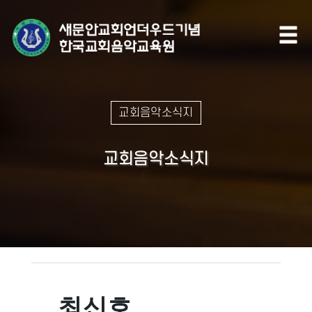
교회음악소식지
교회음악소식지
최신호