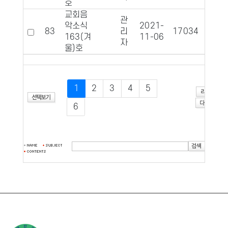
호
교회음
관
악소식
2021-
83
리
17034
117
163(겨
11-06
자
울)호
1
2
3
4
5
6