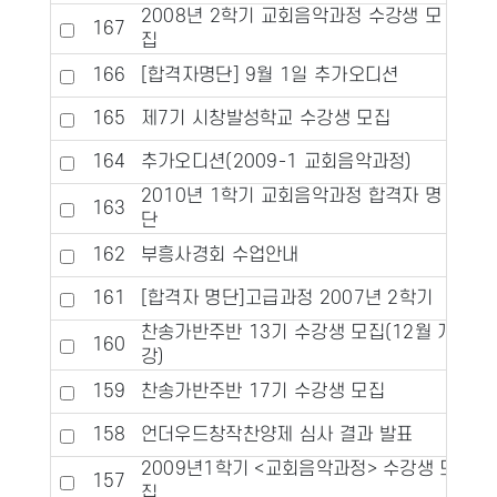
2008년 2학기 교회음악과정 수강생 모
167
집
166
[합격자명단] 9월 1일 추가오디션
165
제7기 시창발성학교 수강생 모집
164
추가오디션(2009-1 교회음악과정)
2010년 1학기 교회음악과정 합격자 명
163
단
162
부흥사경회 수업안내
161
[합격자 명단]고급과정 2007년 2학기
찬송가반주반 13기 수강생 모집(12월 개
160
강)
159
찬송가반주반 17기 수강생 모집
158
언더우드창작찬양제 심사 결과 발표
2009년1학기 <교회음악과정> 수강생 모
157
집