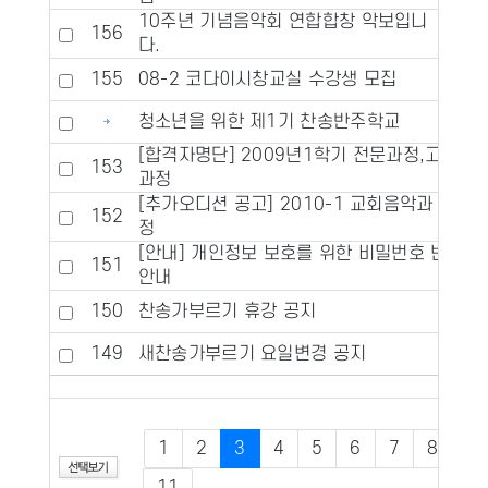
10주년 기념음악회 연합합창 악보입니
156
다.
155
08-2 코다이시창교실 수강생 모집
청소년을 위한 제1기 찬송반주학교
[합격자명단] 2009년1학기 전문과정,고급
153
과정
[추가오디션 공고] 2010-1 교회음악과
152
정
[안내] 개인정보 보호를 위한 비밀번호 변경
151
안내
150
찬송가부르기 휴강 공지
149
새찬송가부르기 요일변경 공지
1
2
3
4
5
6
7
8
9