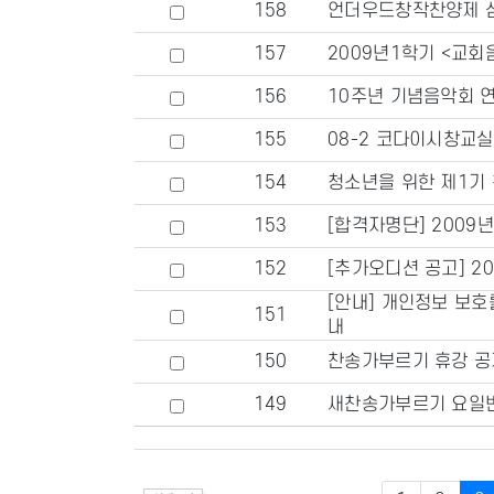
158
언더우드창작찬양제 심
157
2009년1학기 <교회
156
10주년 기념음악회 
155
08-2 코다이시창교실
154
청소년을 위한 제1기
153
[합격자명단] 2009
152
[추가오디션 공고] 2
[안내] 개인정보 보호
151
내
150
찬송가부르기 휴강 공
149
새찬송가부르기 요일