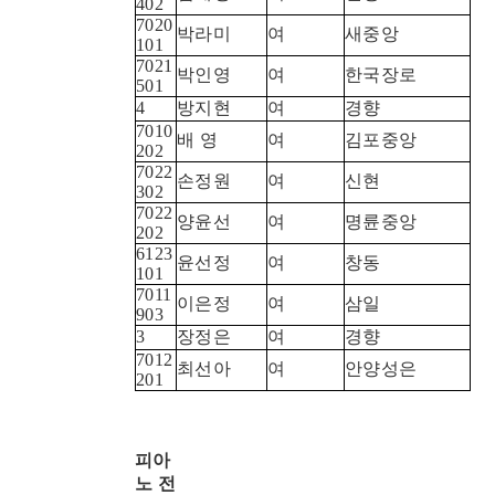
402
7020
박라미
여
새중앙
101
7021
박인영
여
한국장로
501
4
방지현
여
경향
7010
배 영
여
김포중앙
202
7022
손정원
여
신현
302
7022
양윤선
여
명륜중앙
202
6123
윤선정
여
창동
101
7011
이은정
여
삼일
903
3
장정은
여
경향
7012
최선아
여
안양성은
201
피아
노 전