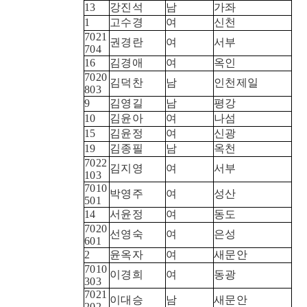
13
강진석
남
가좌
1
고수경
여
신천
7021
권경란
여
서부
704
16
김경애
여
옥인
7020
김덕찬
남
인천제일
803
9
김영길
남
평강
10
김윤아
여
나섬
15
김윤정
여
신광
19
김종필
남
옥천
7022
김지영
여
서부
103
7010
박영주
여
성산
501
14
서윤정
여
동도
7020
선영숙
여
은성
601
2
윤옥자
여
새문안
7010
이경희
여
동광
303
7021
이대승
남
새문안
202