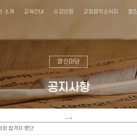
원 소개
교육안내
수강신청
교회음악소식지
열린
열린마당
공지사항
-->
과정 합격자 명단