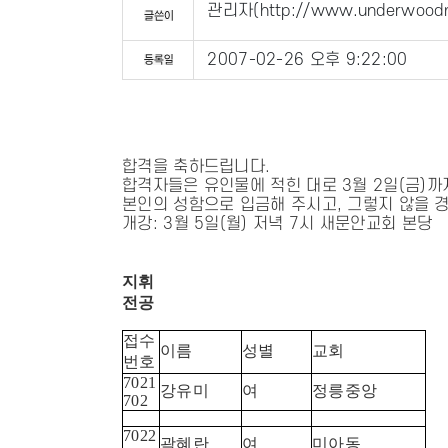
관리자
(
http://www.underwoodm
2007-02-26 오후 9:22:00
합격을 축하드립니다.
합격자들은 유인물에 적힌 대로 3월 2일(금)까
본인의 성함으로 입금해 주시고, 그렇지 않을 
개강: 3월 5일(월) 저녁 7시 새문안교회 본당
지휘
전공
접수
이름
성별
교회
번호
7021
강유미
여
정릉중앙
702
7022
곽혜란
여
미아동