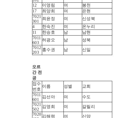
12
이영림
여
봉천
17
최양희
여
은현
7021
최윤정
여
신성북
301
4
한숙진
여
온누리
11
한승호
남
남현
7011
허광오
남
성북
603
7012
홍수권
남
신일
203
오르
간 전
공
접수
이름
성별
교회
번호
7011
김선아
여
수도
601
7021
김영희
여
갈릴리
502
7020
김해령
여
신양