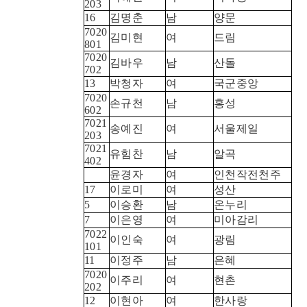
203
16
김명춘
남
양문
7020
김미현
여
드림
801
7020
김바우
남
산돌
702
13
박청자
여
국군중앙
7020
손규천
남
홍성
602
7021
송예진
여
서울제일
203
7021
유힘찬
남
알곡
402
윤경자
여
인천작전천주
17
이로미
여
성산
5
이승환
남
온누리
7
이은영
여
미아감리
7022
이인숙
여
광림
101
11
이정주
남
은혜
7020
이주리
여
현촌
202
12
이현아
여
한사랑