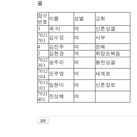
공
접수
이름
성별
교회
번호
3
곽 미
여
신촌성결
7021
김수정
여
서부
703
4
김진주
여
은혜
2
김현경
여
희망순복음
7022
송주리
여
봉천성결
303
7012
오주영
여
세계로
104
7013
임현미
여
신촌장로
101
7021
전성혜
여
401