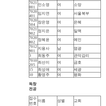
7021
인소영
여
소망
001
7020
임지연
여
서울북부
401
7020
장은영
여
은혜
504
7021
정지은
여
일맥
902
7020
정혜윤
여
예인
802
7012
지용사
남
염광
901
3
최동주
여
관악감리
7010
최선미
여
금호
205
15
최성애
여
세광
10
황영주
여
평화
독창
전공
접수
이름
성별
교회
번호