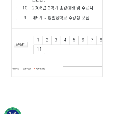
습니다.
10
2006년 2학기 종강예배 및 수료식
9
제5기 시창발성학교 수강생 모집
1
2
3
4
5
6
7
8
9
11