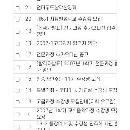
21
언더우드창작찬양제
20
제6기 시창발성학교 수강생 모집
[합격자발표] 전문과정 추가오디션 합격자
19
명단
18
2007-1고급과정 합격자 명단
17
전문과정 추가오디션 공고
[합격자발표] 2007년 1학기 전문과정 합격
16
자 명단
15
찬송가반주반 11기 수강생 모집
14
특별강좌 - 코다이 시창교실 수강생 모집
13
고급과정 수강생 모집안내(지휘,오르간)
2007년 1학기 교회음악과정 수강생 모집
요강
06-2 종강예배 및 수강생 연주회 사진 올렸
11