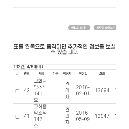
표를 왼쪽으로 움직이면 추가적인 정보를 보실
수 있습니다.
102건, 4/6페이지
교회음
관
악소식
2016-
42
리
13694
1394
141
02-01
자
호
교회음
관
악소식
2016-
41
리
12947
1331
142
05-09
자
호