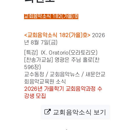
교회음악소식 182(가을)호
<교회음악소식 182(가을)호>
2026
년 8월 7일(금)
[특강] IX. Oratorio(오라토리오)
[찬송가교실] 영광은 주님 홀로(찬
596장)
교수동정 / 교회음악뉴스 / 새문안교
회음악교육원 소식
2026년 가을학기 교회음악과정 수
강생 모집
교회음악소식 보기