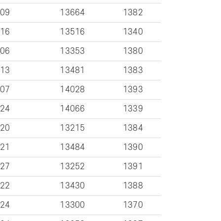
-09
13664
1382
-16
13516
1340
-06
13353
1380
-13
13481
1383
-07
14028
1393
-24
14066
1339
-20
13215
1384
-21
13484
1390
-27
13252
1391
-22
13430
1388
-24
13300
1370