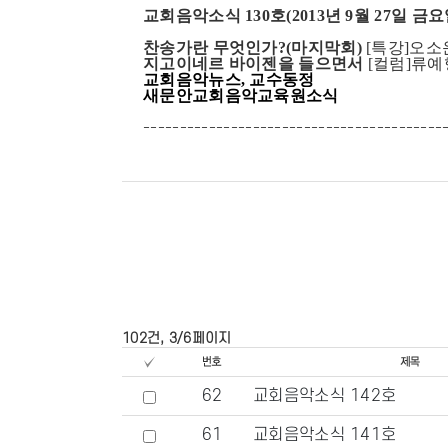
교회음악소식 130호(2013년 9월 27일 금요
찬송가란 무엇인가?(마지막회)
[특강]오소
지고이네르 바이젠을 들으면서
[컬럼]류예
교회음악뉴스, 교수동정
새문안교회음악교육원소식
-----------------------------------------
102건, 3/6페이지
62
교회음악소식 142호
61
교회음악소식 141호