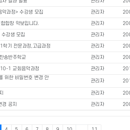
사 결과 발표
관리자
20
음악과정> 수강생 모집
관리자
20
연합합창 악보입니다.
관리자
20
 수강생 모집
관리자
20
년1학기 전문과정,고급과정
관리자
20
 찬송반주학교
관리자
20
010-1 교회음악과정
관리자
20
를 위한 비밀번호 변경 안
관리자
20
지
관리자
20
변경 공지
관리자
20
4
5
6
7
8
9
10
...
11