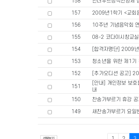
158
언더우드창작찬양제 심
157
2009년1학기 <교회
156
10주년 기념음악회 
155
08-2 코다이시창교실
154
[합격자명단] 2009
153
청소년을 위한 제1기
152
[추가오디션 공고] 2
[안내] 개인정보 보호
151
내
150
찬송가부르기 휴강 공
149
새찬송가부르기 요일
1
2
3