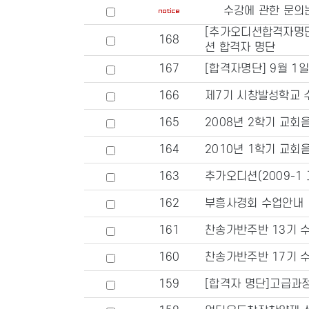
수강에 관한 문의
[추가오디션합격자명단
168
션 합격자 명단
167
[합격자명단] 9월 1
166
제7기 시창발성학교 
165
2008년 2학기 교회
164
2010년 1학기 교회
163
추가오디션(2009-1
162
부흥사경회 수업안내
161
찬송가반주반 13기 수
160
찬송가반주반 17기 
159
[합격자 명단]고급과정