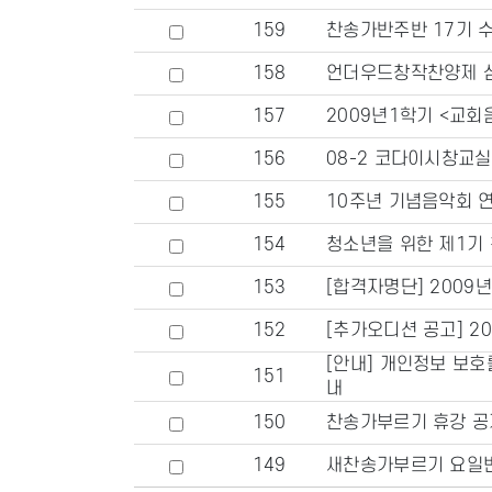
159
찬송가반주반 17기 
158
언더우드창작찬양제 심
157
2009년1학기 <교회
156
08-2 코다이시창교실
155
10주년 기념음악회 
154
청소년을 위한 제1기
153
[합격자명단] 2009
152
[추가오디션 공고] 2
[안내] 개인정보 보호
151
내
150
찬송가부르기 휴강 공
149
새찬송가부르기 요일