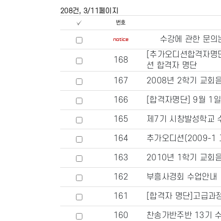
208건, 3/11페이지
수강에 관한 문의
[추가오디션합격자명단
168
션 합격자 명단
167
2008년 2학기 교회
166
[합격자명단] 9월 1
165
제7기 시창발성학교 
164
추가오디션(2009-1
163
2010년 1학기 교회
162
부흥사경회 수업안내
161
[합격자 명단]고급과정
160
찬송가반주반 13기 수