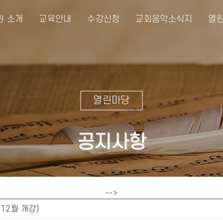
원 소개
교육안내
수강신청
교회음악소식지
열린
열린마당
공지사항
-->
12월 개강)