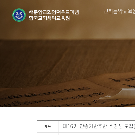
교회음악교육
제16기 찬송가반주반 수강생 모집(