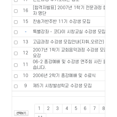
[합격자발표] 2007년 1학기 전문과정 합격
16
자 명단
15
찬송가반주반 11기 수강생 모집
특별강좌 - 코다이 시창교실 수강생 모집
13
고급과정 수강생 모집안내(지휘,오르간)
2007년 1학기 교회음악과정 수강생 모집
12
요강
06-2 종강예배 및 수강생 연주회 사진 올렸
11
습니다.
10
2006년 2학기 종강예배 및 수료식
9
제5기 시창발성학교 수강생 모집
1
2
3
4
5
6
7
8
9