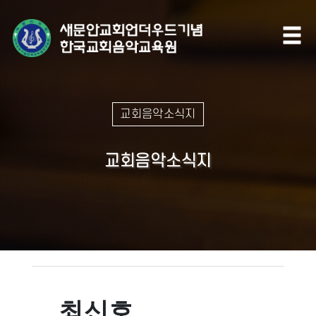
교회음악소식지
교회음악소식지
최신호