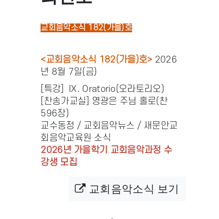
교회음악소식 182(가을)호
<교회음악소식 182(가을)호>
2026
년 8월 7일(금)
[특강] IX. Oratorio(오라토리오)
[찬송가교실] 영광은 주님 홀로(찬
596장)
교수동정 / 교회음악뉴스 / 새문안교
회음악교육원 소식
2026년 가을학기 교회음악과정 수
강생 모집
교회음악소식 보기