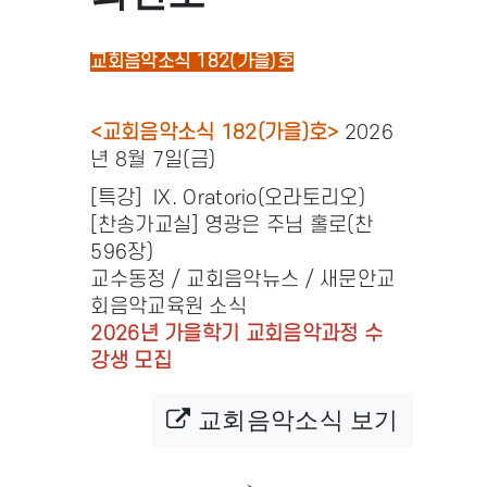
교회음악소식 182(가을)호
<교회음악소식 182(가을)호>
2026
년 8월 7일(금)
[특강] IX. Oratorio(오라토리오)
[찬송가교실] 영광은 주님 홀로(찬
596장)
교수동정 / 교회음악뉴스 / 새문안교
회음악교육원 소식
2026년 가을학기 교회음악과정 수
강생 모집
교회음악소식 보기