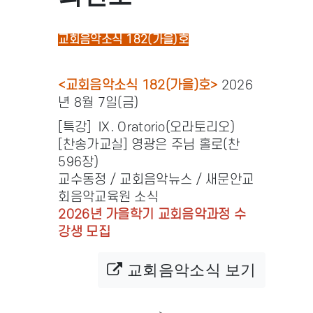
교회음악소식 182(가을)호
<교회음악소식 182(가을)호>
2026
년 8월 7일(금)
[특강] IX. Oratorio(오라토리오)
[찬송가교실] 영광은 주님 홀로(찬
596장)
교수동정 / 교회음악뉴스 / 새문안교
회음악교육원 소식
2026년 가을학기 교회음악과정 수
강생 모집
교회음악소식 보기