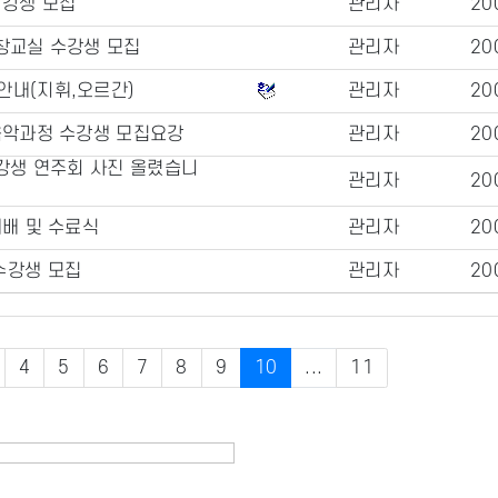
수강생 모집
관리자
20
창교실 수강생 모집
관리자
20
안내(지휘,오르간)
관리자
20
회음악과정 수강생 모집요강
관리자
20
수강생 연주회 사진 올렸습니
관리자
20
예배 및 수료식
관리자
20
수강생 모집
관리자
20
4
5
6
7
8
9
10
...
11