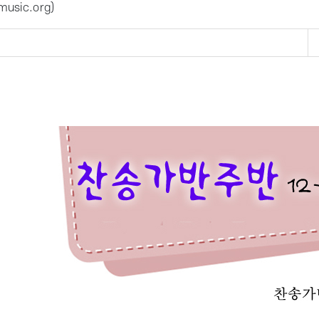
usic.org
)