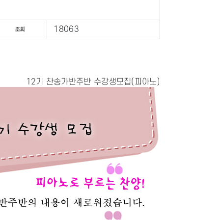
18063
12기 찬송가반주반 수강생모집(피아노)