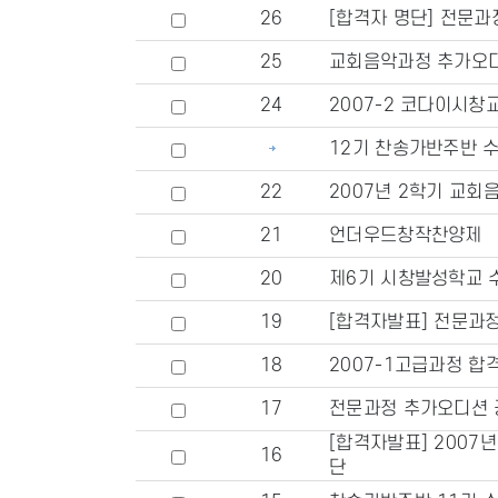
26
[합격자 명단] 전문과정
25
교회음악과정 추가오
24
2007-2 코다이시창
12기 찬송가반주반 수
22
2007년 2학기 교회
21
언더우드창작찬양제
20
제6기 시창발성학교 
19
[합격자발표] 전문과
18
2007-1고급과정 합
17
전문과정 추가오디션 
[합격자발표] 2007
16
단