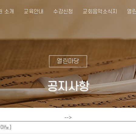
원 소개
교육안내
수강신청
교회음악소식지
열린
열린마당
공지사항
-->
아노)