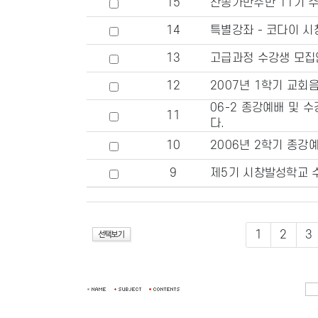
15
찬송가반주반 11기 
14
특별강좌 - 코다이 시
13
고급과정 수강생 모집
12
2007년 1학기 교
06-2 종강예배 및 
11
다.
10
2006년 2학기 종강
9
제5기 시창발성학교 
1
2
3