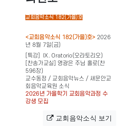
교회음악소식 182(가을)호
<교회음악소식 182(가을)호>
2026
년 8월 7일(금)
[특강] IX. Oratorio(오라토리오)
[찬송가교실] 영광은 주님 홀로(찬
596장)
교수동정 / 교회음악뉴스 / 새문안교
회음악교육원 소식
2026년 가을학기 교회음악과정 수
강생 모집
교회음악소식 보기