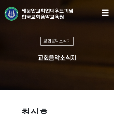
교회음악소식지
교회음악소식지
최신호