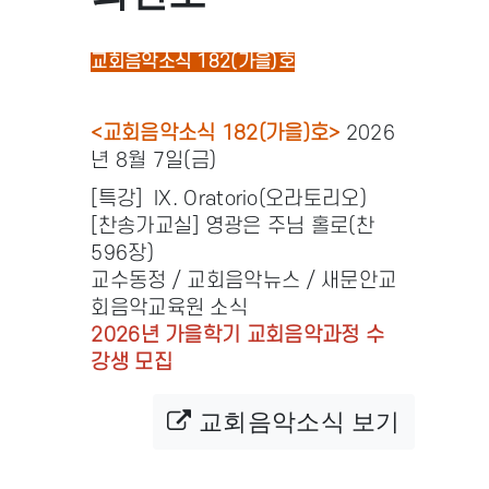
교회음악소식 182(가을)호
<교회음악소식 182(가을)호>
2026
년 8월 7일(금)
[특강] IX. Oratorio(오라토리오)
[찬송가교실] 영광은 주님 홀로(찬
596장)
교수동정 / 교회음악뉴스 / 새문안교
회음악교육원 소식
2026년 가을학기 교회음악과정 수
강생 모집
교회음악소식 보기