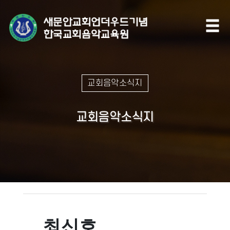
교회음악소식지
교회음악소식지
최신호