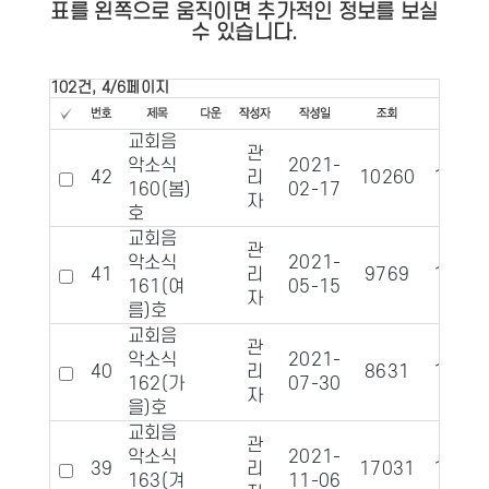
표를 왼쪽으로 움직이면 추가적인 정보를 보실
수 있습니다.
102건, 4/6페이지
교회음
관
악소식
2021-
42
리
10260
1255
160(봄)
02-17
자
호
교회음
관
악소식
2021-
41
리
9769
1209
161(여
05-15
자
름)호
교회음
관
악소식
2021-
40
리
8631
1190
162(가
07-30
자
을)호
교회음
관
악소식
2021-
39
리
17031
1174
163(겨
11-06