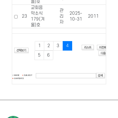
을)호
교회음
관
악소식
2025-
23
리
2011
458
179(겨
10-31
자
울)호
1
2
3
4
5
6