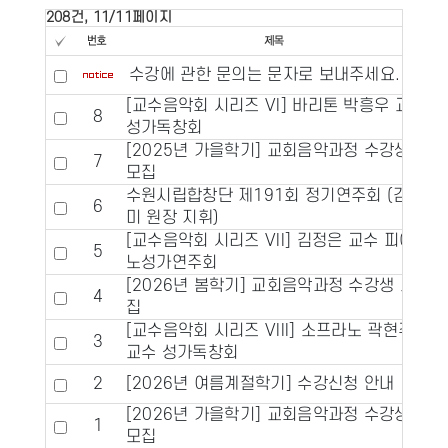
208건, 11/11페이지
수강에 관한 문의는 문자로 보내주세요.
[교수음악회 시리즈 VI] 바리톤 박흥우 교수
8
성가독창회
[2025년 가을학기] 교회음악과정 수강생
7
모집
수원시립합창단 제191회 정기연주회 (김보
6
미 원장 지휘)
[교수음악회 시리즈 VII] 김정은 교수 피아
5
노성가연주회
[2026년 봄학기] 교회음악과정 수강생 모
4
집
[교수음악회 시리즈 VIII] 소프라노 곽현주
3
교수 성가독창회
2
[2026년 여름계절학기] 수강신청 안내
[2026년 가을학기] 교회음악과정 수강생
1
모집