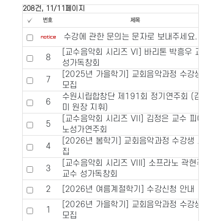
208건, 11/11페이지
수강에 관한 문의는 문자로 보내주세요.
[교수음악회 시리즈 VI] 바리톤 박흥우 교수
8
성가독창회
[2025년 가을학기] 교회음악과정 수강생
7
모집
수원시립합창단 제191회 정기연주회 (김보
6
미 원장 지휘)
[교수음악회 시리즈 VII] 김정은 교수 피아
5
노성가연주회
[2026년 봄학기] 교회음악과정 수강생 모
4
집
[교수음악회 시리즈 VIII] 소프라노 곽현주
3
교수 성가독창회
2
[2026년 여름계절학기] 수강신청 안내
[2026년 가을학기] 교회음악과정 수강생
1
모집